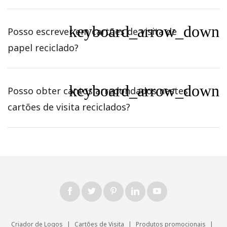
keyboard_arrow_down
Posso escrever em cartões de visita de
papel reciclado?
keyboard_arrow_down
Posso obter cantos arredondados nestes
cartões de visita reciclados?
Criador de Logos
|
Cartões de Visita
|
Produtos promocionais
|