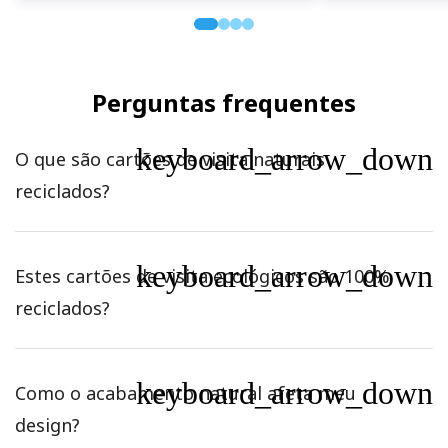
Perguntas frequentes
keyboard_arrow_down
O que são cartões de visita naturais
reciclados?
keyboard_arrow_down
Estes cartões de visita ecológicos são 100%
reciclados?
keyboard_arrow_down
Como o acabamento natural afeta meu
design?