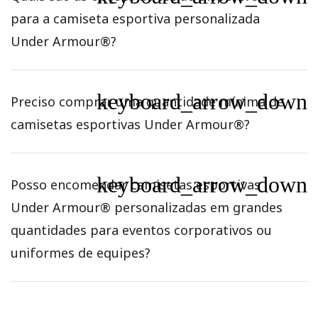
para a camiseta esportiva personalizada
Under Armour®?
keyboard_arrow_down
Preciso comprar uma quantidade mínima de
camisetas esportivas Under Armour®?
keyboard_arrow_down
Posso encomendar camisetas esportivas
Under Armour® personalizadas em grandes
quantidades para eventos corporativos ou
uniformes de equipes?