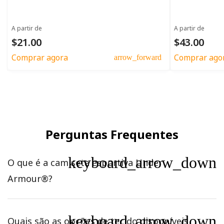
A partir de
A partir de
$21.00
$43.00
Comprar agora
Comprar ago
arrow_forward
Perguntas Frequentes
keyboard_arrow_down
O que é a camiseta esportiva Under
Armour®?
keyboard_arrow_down
Quais são as opções de tecido disponíveis