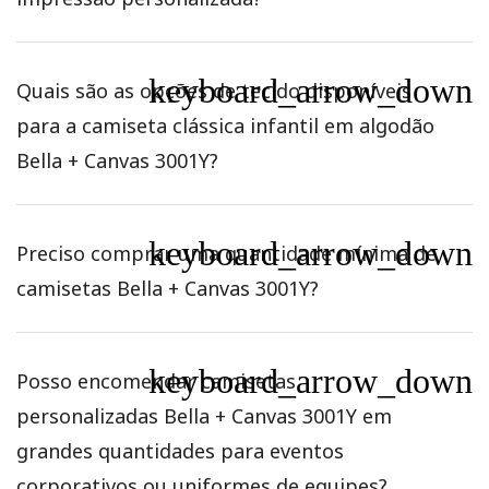
keyboard_arrow_down
Quais são as opções de tecido disponíveis
para a camiseta clássica infantil em algodão
Bella + Canvas 3001Y?
keyboard_arrow_down
Preciso comprar uma quantidade mínima de
camisetas Bella + Canvas 3001Y?
keyboard_arrow_down
Posso encomendar camisetas
personalizadas Bella + Canvas 3001Y em
grandes quantidades para eventos
corporativos ou uniformes de equipes?