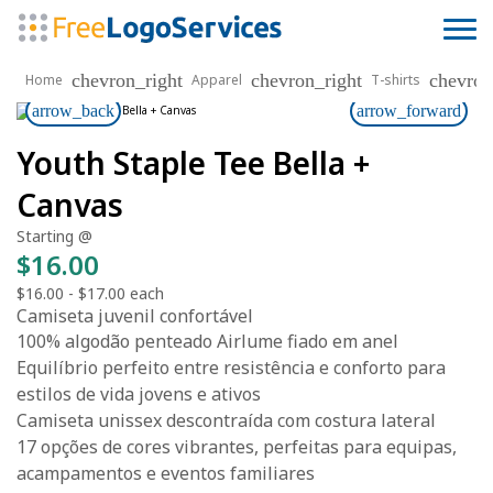
chevron_right
chevron_right
chevron
Home
Apparel
T-shirts
arrow_back
arrow_forward
Youth Staple Tee Bella +
Canvas
Starting @
$16.00
$16.00
-
$17.00
each
Camiseta juvenil confortável
100% algodão penteado Airlume fiado em anel
Equilíbrio perfeito entre resistência e conforto para
estilos de vida jovens e ativos
Camiseta unissex descontraída com costura lateral
17 opções de cores vibrantes, perfeitas para equipas,
acampamentos e eventos familiares