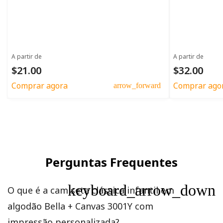
A partir de
A partir de
$21.00
$32.00
Comprar agora
Comprar ago
arrow_forward
Perguntas Frequentes
keyboard_arrow_down
O que é a camiseta clássica infantil em
algodão Bella + Canvas 3001Y com
impressão personalizada?