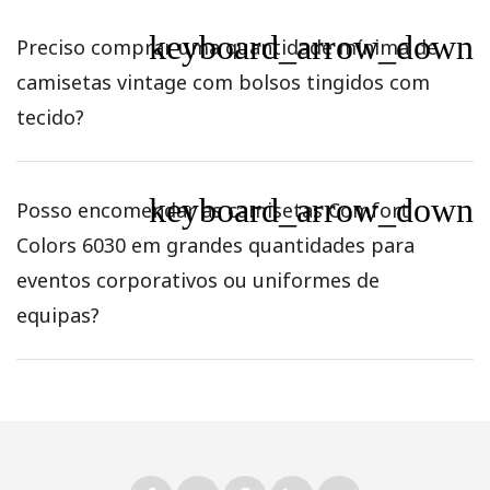
keyboard_arrow_down
Preciso comprar uma quantidade mínima de
camisetas vintage com bolsos tingidos com
tecido?
keyboard_arrow_down
Posso encomendar as camisetas Comfort
Colors 6030 em grandes quantidades para
eventos corporativos ou uniformes de
equipas?