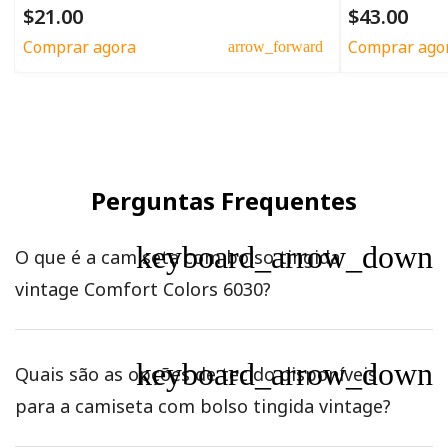
$21.00
$43.00
Comprar agora
Comprar ago
arrow_forward
Perguntas Frequentes
keyboard_arrow_down
O que é a camiseta com bolso tingida
vintage Comfort Colors 6030?
keyboard_arrow_down
Quais são as opções de tecido disponíveis
para a camiseta com bolso tingida vintage?