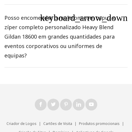
keyboard_arrow_down
Posso encomendar o moletom com capuz e
zíper completo personalizado Heavy Blend
Gildan 18600 em grandes quantidades para
eventos corporativos ou uniformes de
equipas?
Criador de Logos
|
Cartões de Visita
|
Produtos promocionais
|