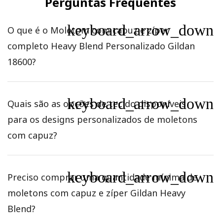
Perguntas Frequentes
keyboard_arrow_down
O que é o Moletom com capuz e zíper
completo Heavy Blend Personalizado Gildan
18600?
keyboard_arrow_down
Quais são as opções de tecido disponíveis
para os designs personalizados de moletons
com capuz?
keyboard_arrow_down
Preciso comprar uma quantidade mínima de
moletons com capuz e zíper Gildan Heavy
Blend?