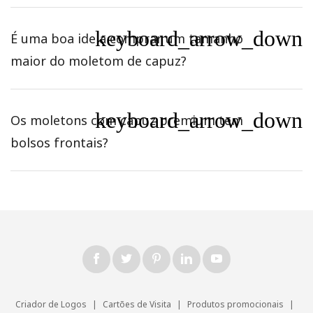
keyboard_arrow_down
É uma boa ideia comprar um tamanho
maior do moletom de capuz?
keyboard_arrow_down
Os moletons com capuz premium tem
bolsos frontais?
Criador de Logos
|
Cartões de Visita
|
Produtos promocionais
|