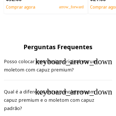
Comprar agora
Comprar ago
arrow_forward
Perguntas Frequentes
keyboard_arrow_down
Posso colocar meu design original em um
moletom com capuz premium?
keyboard_arrow_down
Qual é a diferença entre o moletom com
capuz premium e o moletom com capuz
padrão?