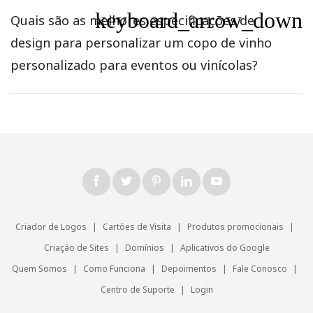
keyboard_arrow_down
Quais são as melhores especificações de
design para personalizar um copo de vinho
personalizado para eventos ou vinícolas?
Criador de Logos
|
Cartões de Visita
|
Produtos promocionais
|
Criação de Sites
|
Domínios
|
Aplicativos do Google
Quem Somos
|
Como Funciona
|
Depoimentos
|
Fale Conosco
|
Centro de Suporte
|
Login