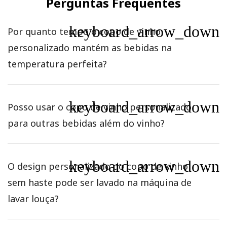
Perguntas Frequentes
keyboard_arrow_down
Por quanto tempo o copo de vinho
personalizado mantém as bebidas na
temperatura perfeita?
keyboard_arrow_down
Posso usar o copo de vinho personalizado
para outras bebidas além do vinho?
keyboard_arrow_down
O design personalizado do copo de vinho
sem haste pode ser lavado na máquina de
lavar louça?