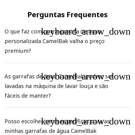
Perguntas Frequentes
keyboard_arrow_down
O que faz com que a garrafa de água
personalizada CamelBak valha o preço
premium?
keyboard_arrow_down
As garrafas de água CamelBak podem ser
lavadas na máquina de lavar louça e são
fáceis de manter?
keyboard_arrow_down
Posso escolher cores específicas para as
minhas garrafas de água CamelBak