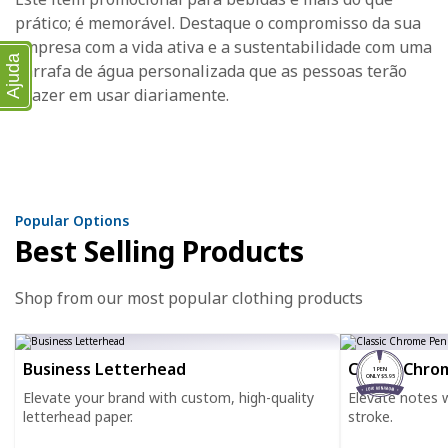
prático; é memorável. Destaque o compromisso da sua
empresa com a vida ativa e a sustentabilidade com uma
Ajuda
garrafa de água personalizada que as pessoas terão
prazer em usar diariamente.
Popular Options
Best Selling Products
Shop from our most popular clothing products
Business Letterhead
Classic Chro
1 PEN
ONLY $5.95
Elevate your brand with custom, high-quality
Elevate notes wi
letterhead paper.
stroke.