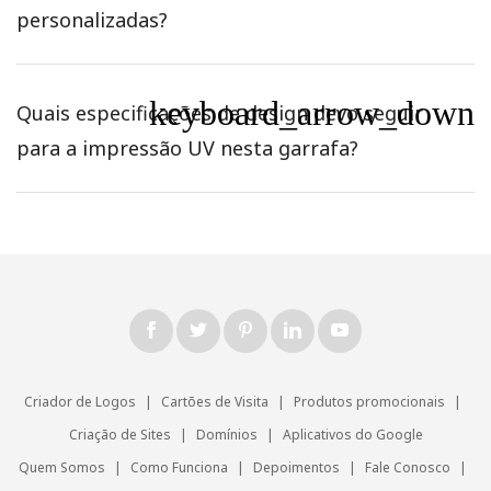
personalizadas?
keyboard_arrow_down
Quais especificações de design devo seguir
para a impressão UV nesta garrafa?
Criador de Logos
|
Cartões de Visita
|
Produtos promocionais
|
Criação de Sites
|
Domínios
|
Aplicativos do Google
Quem Somos
|
Como Funciona
|
Depoimentos
|
Fale Conosco
|