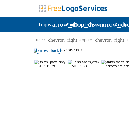
arrow_drop_down
arrow_dr
Logos
Cartões de Visita
Produt
chevron_right
chevron_right
Home
Apparel
T
arrow_back