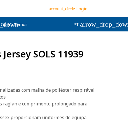
Login
account_circle
p_down
arrow_drop_dow
Quem Somos
PT
s Jersey SOLS 11939
nalizadas com malha de poliéster respirável
cos.
as raglan e comprimento prolongado para
issex proporcionam uniformes de equipa