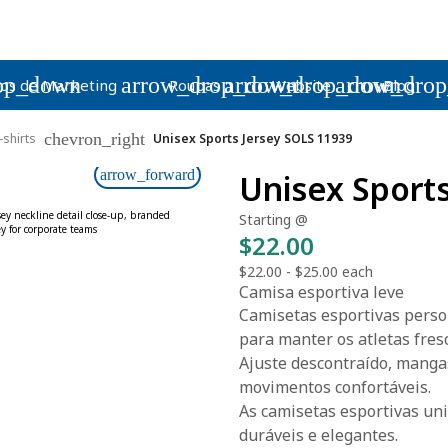
op_down
arrow_drop_down
arrow_drop_down
arrow_dro
os de Marketing
Roupas
Website
Blog
chevron_right
-shirts
Unisex Sports Jersey SOLS 11939
arrow_forward
Unisex Sport
Starting @
$22.00
$22.00
-
$25.00
each
Camisa esportiva leve
Camisetas esportivas perso
para manter os atletas fres
Ajuste descontraído, mang
movimentos confortáveis.
As camisetas esportivas un
duráveis e elegantes.