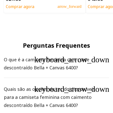
Comprar agora
Comprar ago
arrow_forward
Perguntas Frequentes
keyboard_arrow_down
O que é a camiseta feminina com corte
descontraído Bella + Canvas 6400?
keyboard_arrow_down
Quais são as opções de tecido disponíveis
para a camiseta feminina com caimento
descontraído Bella + Canvas 6400?