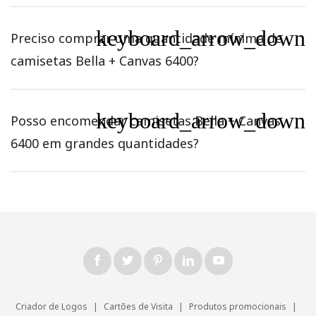
keyboard_arrow_down
Preciso comprar uma quantidade mínima de
camisetas Bella + Canvas 6400?
keyboard_arrow_down
Posso encomendar camisetas Bella + Canvas
6400 em grandes quantidades?
Criador de Logos
|
Cartões de Visita
|
Produtos promocionais
|