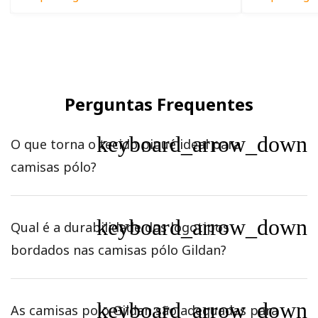
Perguntas Frequentes
keyboard_arrow_down
O que torna o tecido piqué ideal para
camisas pólo?
keyboard_arrow_down
Qual é a durabilidade dos logotipos
bordados nas camisas pólo Gildan?
keyboard_arrow_down
As camisas polo Gildan são adequadas para