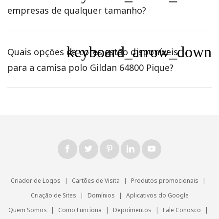
empresas de qualquer tamanho?
keyboard_arrow_down
Quais opções de cores estão disponíveis
para a camisa polo Gildan 64800 Pique?
Criador de Logos
|
Cartões de Visita
|
Produtos promocionais
|
Criação de Sites
|
Domínios
|
Aplicativos do Google
Quem Somos
|
Como Funciona
|
Depoimentos
|
Fale Conosco
|