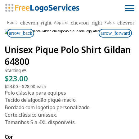
chevron_right
chevron_right
chevron_r
Home
Apparel
Polos
arrow_back
arrow_forward
Unisex Pique Polo Shirt Gildan
64800
Starting @
$23.00
$23.00
-
$28.00
each
Polo clássica para equipes
Tecido de algodão piqué macio.
Bordado com logotipo personalizado.
Corte clássico unissex.
Tamanhos S a 4XL disponíveis.
Cor