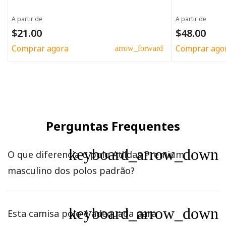
A partir de
A partir de
$21.00
$48.00
Comprar agora
Comprar ago
arrow_forward
Perguntas Frequentes
keyboard_arrow_down
O que diferencia o polo Adidas Premium
masculino dos polos padrão?
keyboard_arrow_down
Esta camisa polo é adequada para