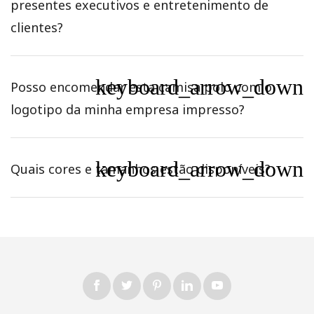
presentes executivos e entretenimento de
clientes?
keyboard_arrow_down
Posso encomendar esta camisa polo com o
logotipo da minha empresa impresso?
keyboard_arrow_down
Quais cores e tamanhos estão disponíveis?