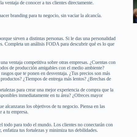
 ventaja de conocer a tus clientes directamente.
acer branding para tu negocio, sin vaciar la alcancía.
rque sirven a distintas personas. Si le das una personalidad
es. Completa un análisis FODA para descubrir qué es lo que
n una ventaja competitiva sobre otras empresas. ¿Cuentas con
todos de producción amigables con el medio ambiente?
y rasgos que te ponen en desventaja. ¿Tus precios son más
e productos? ¿Tiempos de entrega más lentos? ¿Brechas de
rtalezas para crear una mejor experiencia de compra que la
isponibles inmediatamente en tu área? ¿Ofreces mayor
ue alcanzaras los objetivos de tu negocio. Piensa en las
ar a tu empresa.
er el todo para todo el mundo. Los clientes no conectarán con
 enfatiza tus fortalezas y minimiza tus debilidades.