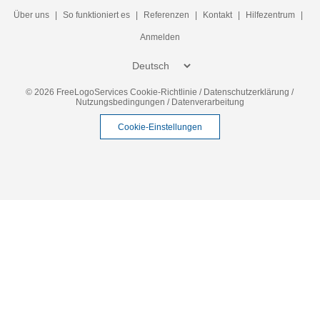
Über uns
|
So funktioniert es
|
Referenzen
|
Kontakt
|
Hilfezentrum
|
Anmelden
© 2026 FreeLogoServices
Cookie-Richtlinie
/
Datenschutzerklärung
/
Nutzungsbedingungen
/
Datenverarbeitung
Cookie-Einstellungen