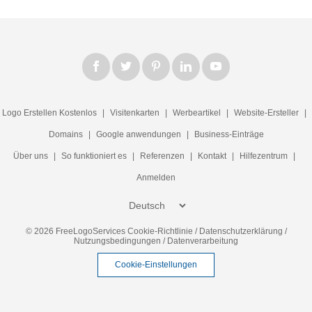
Logo Erstellen Kostenlos
|
Visitenkarten
|
Werbeartikel
|
Website-Ersteller
|
Domains
|
Google anwendungen
|
Business-Einträge
Über uns
|
So funktioniert es
|
Referenzen
|
Kontakt
|
Hilfezentrum
|
Anmelden
© 2026 FreeLogoServices
Cookie-Richtlinie
/
Datenschutzerklärung
/
Nutzungsbedingungen
/
Datenverarbeitung
Cookie-Einstellungen