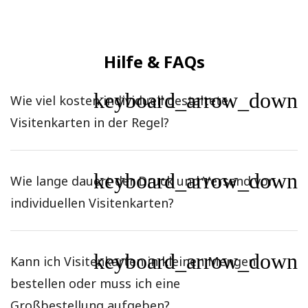
Hilfe & FAQs
keyboard_arrow_down
Wie viel kosten individuell gestaltete
Visitenkarten in der Regel?
keyboard_arrow_down
Wie lange dauert der Druck und Versand von
individuellen Visitenkarten?
keyboard_arrow_down
Kann ich Visitenkarten in kleinen Mengen
bestellen oder muss ich eine
Großbestellung aufgeben?