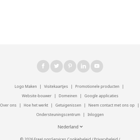
Logo Maken
|
Visitekaartjes
|
Promotionele producten
|
Website-bouwer
|
Domeinen
|
Google applicaties
Over ons
|
Hoe het werkt
|
Getuigenissen
|
Neem contact met ons op
|
Ondersteuningscentrum
|
Inloggen
© 2026 FreeLogoServices
Cookiebeleid
/
Privacybeleid
/