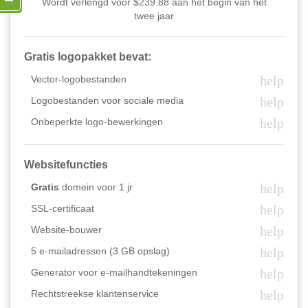
Wordt verlengd voor $239.88 aan het begin van het
twee jaar
Gratis logopakket bevat:
help
Vector-logobestanden
help
Logobestanden voor sociale media
help
Onbeperkte logo-bewerkingen
Websitefuncties
help
Gratis
domein voor 1 jr
help
SSL-certificaat
help
Website-bouwer
help
5 e-mailadressen (3 GB opslag)
help
Generator voor e-mailhandtekeningen
help
Rechtstreekse klantenservice