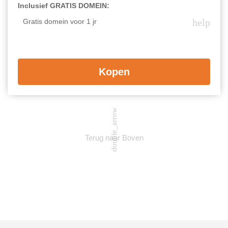
Inclusief GRATIS DOMEIN:
help
Gratis domein voor 1 jr
Kopen
double_arrow
Terug naar Boven