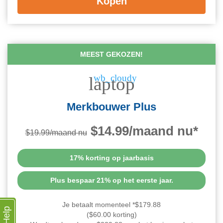
Kopen
MEEST GEKOZEN!
wb_cloudy
laptop
Merkbouwer Plus
$14.99/maand nu*
$19.99/maand nu
17% korting op jaarbasis
Plus bespaar 21% op het eerste jaar.
Je betaalt momenteel *$179.88
Help
($60.00 korting)