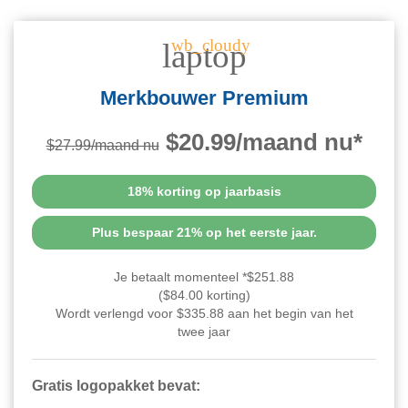
wb_cloudy
laptop
Merkbouwer Premium
$20.99/maand nu*
$27.99/maand nu
18% korting op jaarbasis
Plus bespaar 21% op het eerste jaar.
Je betaalt momenteel *$251.88
($84.00 korting)
Wordt verlengd voor $335.88 aan het begin van het
twee jaar
Gratis logopakket bevat: