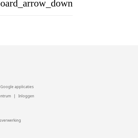
board_arrow_down
Google applicaties
entrum
|
Inloggen
sverwerking