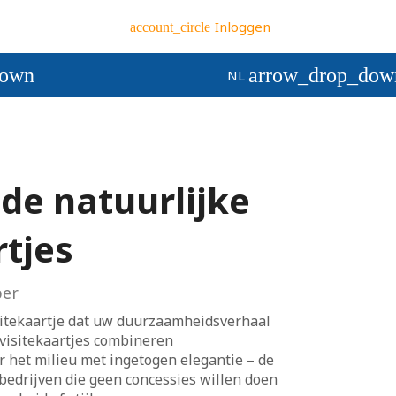
Inloggen
account_circle
down
arrow_drop_dow
NL
de natuurlijke
rtjes
er
sitekaartje dat uw duurzaamheidsverhaal
 visitekaartjes combineren
r het milieu met ingetogen elegantie – de
 bedrijven die geen concessies willen doen