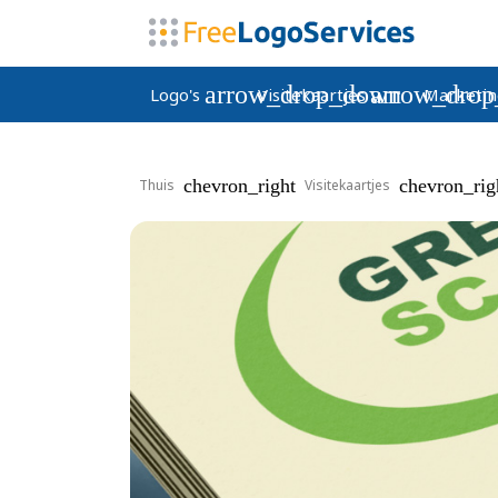
arrow_drop_down
arrow_dro
Logo's
Visitekaartjes
Marketin
chevron_right
chevron_rig
Thuis
Visitekaartjes