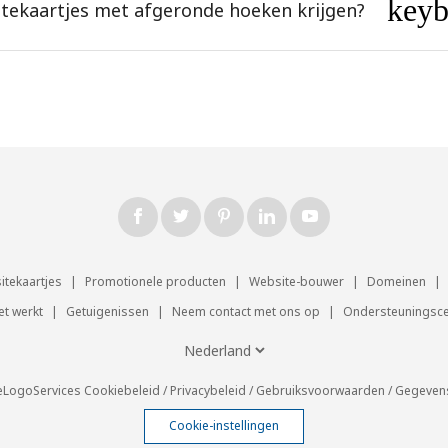
key
sitekaartjes met afgeronde hoeken krijgen?
sitekaartjes
|
Promotionele producten
|
Website-bouwer
|
Domeinen
|
et werkt
|
Getuigenissen
|
Neem contact met ons op
|
Ondersteuningsc
eLogoServices
Cookiebeleid
/
Privacybeleid
/
Gebruiksvoorwaarden
/
Gegeven
Cookie-instellingen