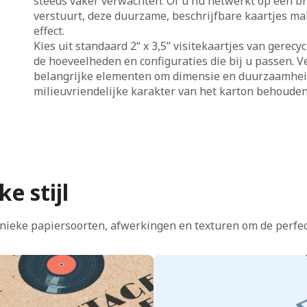
steeds vaker verwachten. Of u nu netwerkt op een b
verstuurt, deze duurzame, beschrijfbare kaartjes ma
effect.
Kies uit standaard 2“ x 3,5” visitekaartjes van gerecy
de hoeveelheden en configuraties die bij u passen. V
belangrijke elementen om dimensie en duurzaamheid 
milieuvriendelijke karakter van het karton behouden 
e stijl
nieke papiersoorten, afwerkingen en texturen om de perfect