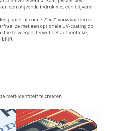
ranche-evenement of kaartjes per post
ken een blijvende indruk met een blijvend
cled papier of ruime 2“ x 7” vouwkaarten in
erfraai ze met een optionele UV-coating op
toe te voegen, terwijl het authentieke,
blijft.
e merkidentiteit te creëren.