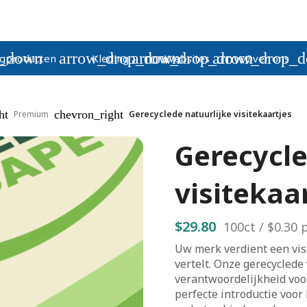
p_down
arrow_drop_down
arrow_drop_down
arrow_drop_
gproducten
Kleding
Websites
Over ons
ht
chevron_right
Premium
Gerecyclede natuurlijke visitekaartjes
Gerecycle
visitekaa
$29.80
100
ct /
$0.30
p
Uw merk verdient een vi
vertelt. Onze gerecyclede
verantwoordelijkheid voo
perfecte introductie voor