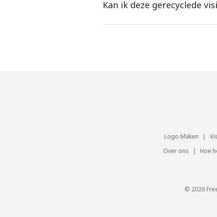
Kan ik deze gerecyclede vi
Logo Maken
|
Vi
Over ons
|
Hoe h
© 2026 Fre