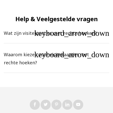
Help & Veelgestelde vragen
keyboard_arrow_down
Wat zijn visitekaartjes met rechte hoeken?
keyboard_arrow_down
Waarom kiezen voor visitekaartjes met
rechte hoeken?