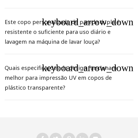
keyboard_arrow_down
Este copo personalizado de parede dupla é
resistente o suficiente para uso diário e
lavagem na máquina de lavar louça?
keyboard_arrow_down
Quais especificações de design funcionam
melhor para impressão UV em copos de
plástico transparente?