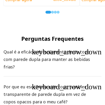
Perguntas Frequentes
keyboard_arrow_down
Qual é a eficácia do isolamento deste copo
com parede dupla para manter as bebidas
frias?
keyboard_arrow_down
Por que eu escolheria este copo tumbler
transparente de parede dupla em vez de
copos opacos para o meu café?