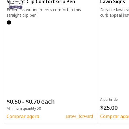
Straight Clip Comfort Grip Pen
Lawn Signs
50 PENS
ONLY $35.00
Effortless writing meets comfort in this
Durable lawn s
straight clip pen.
curb appeal inst
A partir de
$0.50 - $0.70 each
$25.00
Minimum quantity 50
Comprar agora
Comprar ago
arrow_forward