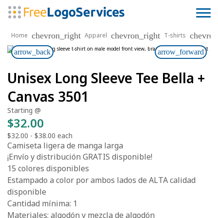
chevron_right
chevron_right
chevron
Home
Apparel
T-shirts
arrow_back
arrow_forward
Unisex Long Sleeve Tee Bella +
Canvas 3501
Starting @
$32.00
$32.00
-
$38.00
each
Camiseta ligera de manga larga
¡Envío y distribución GRATIS disponible!
15 colores disponibles
Estampado a color por ambos lados de ALTA calidad
disponible
Cantidad mínima: 1
Materiales: algodón y mezcla de algodón