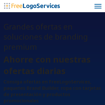
Grandes ofertas en
soluciones de branding
premium
Ahorre con nuestras
ofertas diarias
Consiga ofertas en FreeLogoServices,
paquetes Brand Builder, ropa con tarjetas
de presentación y productos
promocionales