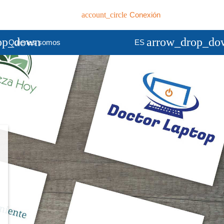
account_circle
Conexión
op_down
arrow_drop_do
Quienes somos
ES