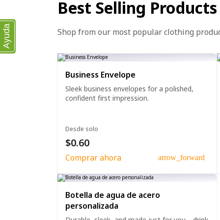
Best Selling Products
Ayuda
Shop from our most popular clothing produ
Business Envelope
Sleek business envelopes for a polished,
confident first impression.
Desde solo
$0.60
Comprar ahora
arrow_forward
Botella de agua de acero
personalizada
Durable, sleek, and made just for you—drink