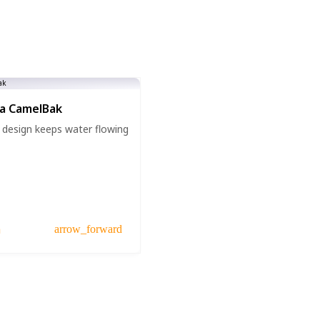
ua CamelBak
p design keeps water flowing
a
arrow_forward