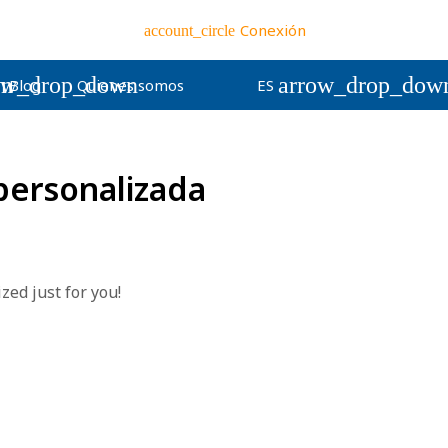
Conexión
account_circle
wn
ow_drop_down
arrow_drop_dow
Blog
Quienes somos
ES
personalizada
zed just for you!