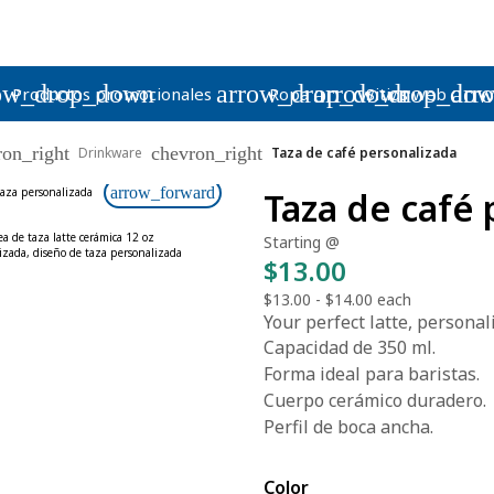
ow_drop_down
arrow_drop_down
arrow_drop_do
arr
Productos promocionales
Ropa
Sitios web
ron_right
chevron_right
Drinkware
Taza de café personalizada
arrow_forward
Taza de café 
Starting @
$13.00
$13.00
-
$14.00
each
Your perfect latte, personali
Capacidad de 350 ml.
Forma ideal para baristas.
Cuerpo cerámico duradero.
Perfil de boca ancha.
Color