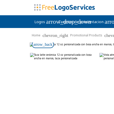
arrow_drop_down
arr
Logos
Tarjetas de presentacion
chevron_right
chev
Home
Promotional Products
arrow_back