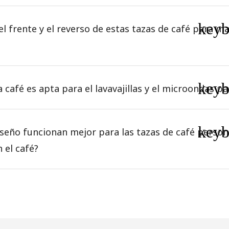
key
l frente y el reverso de estas tazas de café para max
key
 café es apta para el lavavajillas y el microondas pa
key
iseño funcionan mejor para las tazas de café persona
 el café?