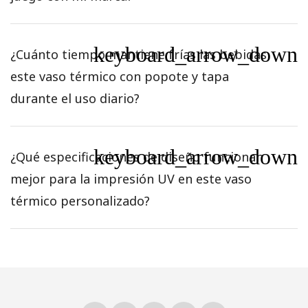
keyboard_arrow_down
¿Cuánto tiempo mantiene frías las bebidas
este vaso térmico con popote y tapa
durante el uso diario?
keyboard_arrow_down
¿Qué especificaciones de diseño funcionan
mejor para la impresión UV en este vaso
térmico personalizado?