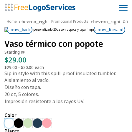
chevron_right
chevron_right
Home
Promotional Products
Drin
arrow_back
arrow_forward
Vaso térmico con popote
Starting @
$29.00
$29.00
-
$30.00
each
Sip in style with this spill-proof insulated tumbler.
Aislamiento al vacío.
Diseño con tapa.
20 oz, 5 colores.
Impresión resistente a los rayos UV.
Color
Blanco