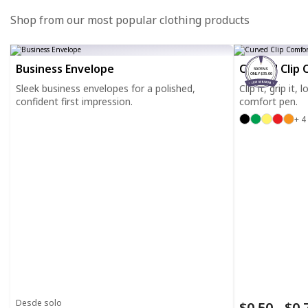
Shop from our most popular clothing products
Business Envelope
Curved Clip 
50 PENS
ONLY $35.00
Sleek business envelopes for a polished,
Clip it, grip it,
confident first impression.
comfort pen.
+ 4
Desde solo
$0.50 - $0