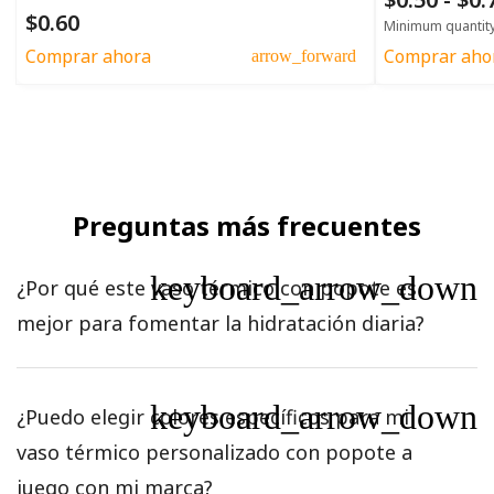
$0.60
Minimum quantit
Comprar ahora
Comprar aho
arrow_forward
Preguntas más frecuentes
keyboard_arrow_down
¿Por qué este vaso térmico con popote es
mejor para fomentar la hidratación diaria?
keyboard_arrow_down
¿Puedo elegir colores específicos para mi
vaso térmico personalizado con popote a
juego con mi marca?