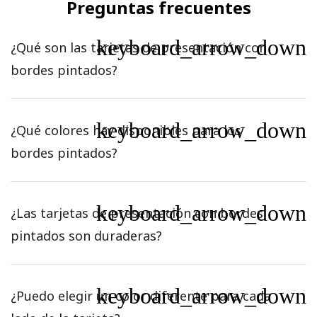
Preguntas frecuentes
keyboard_arrow_down
¿Qué son las tarjetas de presentación con
bordes pintados?
keyboard_arrow_down
¿Qué colores hay disponibles para los
bordes pintados?
keyboard_arrow_down
¿Las tarjetas de presentación con bordes
pintados son duraderas?
keyboard_arrow_down
¿Puedo elegir un color diferente para cada