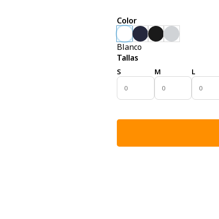
Color
Blanco
Tallas
S
M
L