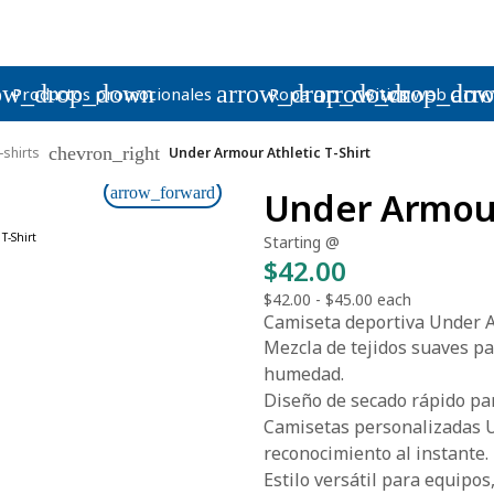
ow_drop_down
arrow_drop_down
arrow_drop_do
arr
Productos promocionales
Ropa
Sitios web
chevron_right
-shirts
Under Armour Athletic T-Shirt
arrow_forward
Under Armour 
Starting @
$42.00
$42.00
-
$45.00
each
Camiseta deportiva Under 
Mezcla de tejidos suaves pa
humedad.
Diseño de secado rápido par
Camisetas personalizadas 
reconocimiento al instante.
Estilo versátil para equipos,