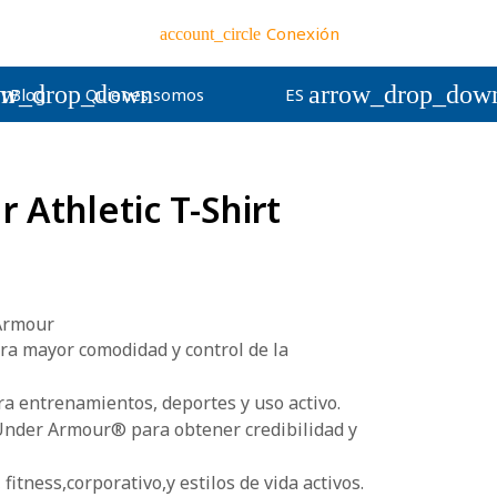
Conexión
account_circle
wn
ow_drop_down
arrow_drop_dow
Blog
Quienes somos
ES
Athletic T-Shirt
Armour
ra mayor comodidad y control de la
a entrenamientos, deportes y uso activo.
Under Armour® para obtener credibilidad y
 fitness,corporativo,y estilos de vida activos.