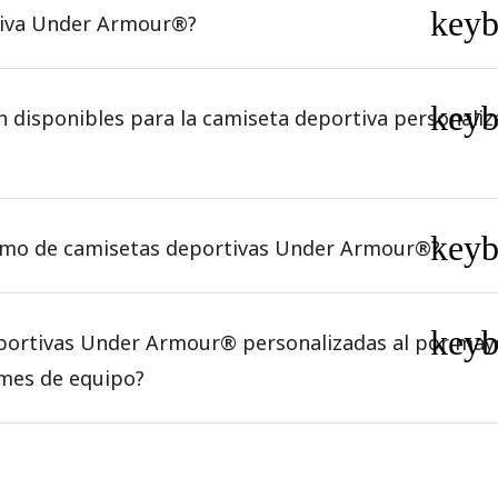
key
tiva Under Armour®?
key
án disponibles para la camiseta deportiva personal
key
imo de camisetas deportivas Under Armour®?
key
portivas Under Armour® personalizadas al por may
rmes de equipo?