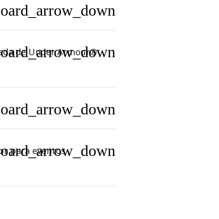
board_arrow_down
board_arrow_down
izada de Under Armour®
board_arrow_down
board_arrow_down
or para eventos