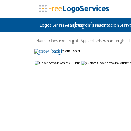
arrow_drop_down
arr
Logos
Tarjetas de presentacion
chevron_right
chevron_right
Home
Apparel
T
arrow_back