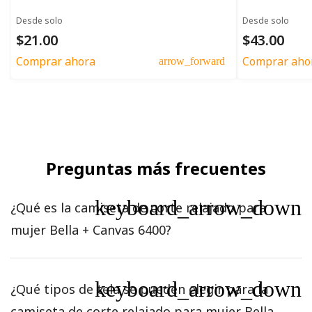
Desde solo
Desde solo
$21.00
$43.00
Comprar ahora
Comprar aho
arrow_forward
Preguntas más frecuentes
keyboard_arrow_down
¿Qué es la camiseta de corte relajado para
mujer Bella + Canvas 6400?
keyboard_arrow_down
¿Qué tipos de tela se pueden elegir para la
camiseta de corte relajado para mujer Bella