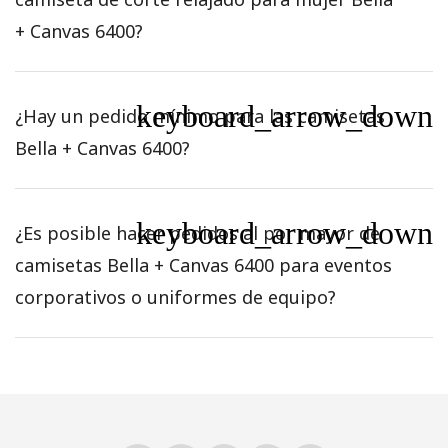
+ Canvas 6400?
keyboard_arrow_down
¿Hay un pedido mínimo para las camisetas
Bella + Canvas 6400?
keyboard_arrow_down
¿Es posible hacer pedidos al por mayor de
camisetas Bella + Canvas 6400 para eventos
corporativos o uniformes de equipo?