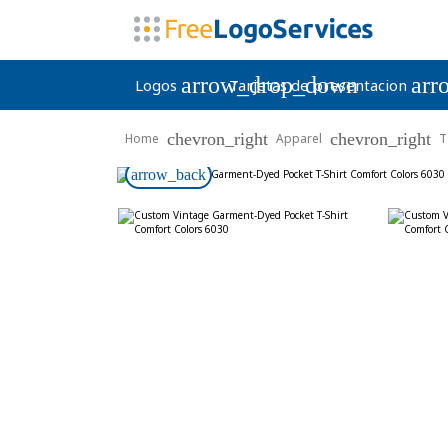
arrow_drop_down
arr
Logos
Tarjetas de presentacion
chevron_right
chevron_right
Home
Apparel
T
arrow_back