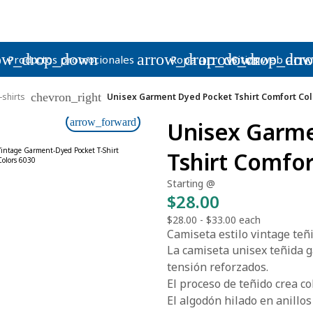
ow_drop_down
arrow_drop_down
arrow_drop_do
arr
Productos promocionales
Ropa
Sitios web
chevron_right
-shirts
Unisex Garment Dyed Pocket Tshirt Comfort Col
arrow_forward
Unisex Garm
Tshirt Comfor
Starting @
$28.00
$28.00
-
$33.00
each
Camiseta estilo vintage teñ
La camiseta unisex teñida g
tensión reforzados.
El proceso de teñido crea co
El algodón hilado en anillos