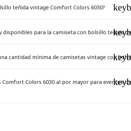
key
lsillo teñida vintage Comfort Colors 6030?
key
 disponibles para la camiseta con bolsillo teñida de
key
una cantidad mínima de camisetas vintage con bolsi
key
s Comfort Colors 6030 al por mayor para eventos c