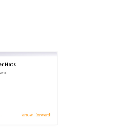
er Hats
sica
a
arrow_forward