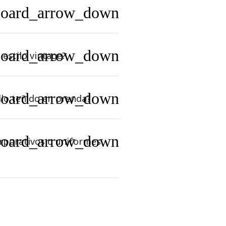
board_arrow_down
board_arrow_down
 estilo vintage?
board_arrow_down
llo teñido en prenda?
board_arrow_down
orporativos o uniformes