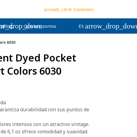
Conexión
account_circle
wn
ow_drop_down
arrow_drop_dow
Blog
Quienes somos
ES
ors 6030
ent Dyed Pocket
t Colors 6030
ida
arantiza durabilidad con sus puntos de
lores intensos con un atractivo vintage.
 de 6,1 oz ofrece comodidad y suavidad.