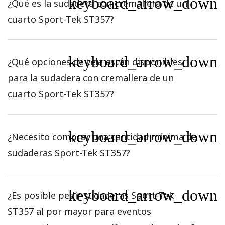
keyboard_arrow_down
¿Qué es la sudadera con cremallera de un
cuarto Sport-Tek ST357?
keyboard_arrow_down
¿Qué opciones de tela están disponibles
para la sudadera con cremallera de un
cuarto Sport-Tek ST357?
keyboard_arrow_down
¿Necesito comprar una cantidad mínima de
sudaderas Sport-Tek ST357?
keyboard_arrow_down
¿Es posible pedir sudaderas Sport-Tek
ST357 al por mayor para eventos