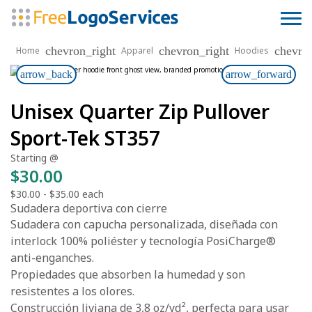
chevron_right
chevron_right
chevro
Home
Apparel
Hoodies
arrow_back
arrow_forward
Unisex Quarter Zip Pullover
Sport-Tek ST357
Starting @
$30.00
$30.00
-
$35.00
each
Sudadera deportiva con cierre
Sudadera con capucha personalizada, diseñada con
interlock 100% poliéster y tecnología PosiCharge®
anti-enganches.
Propiedades que absorben la humedad y son
resistentes a los olores.
Construcción liviana de 3,8 oz/yd², perfecta para usar