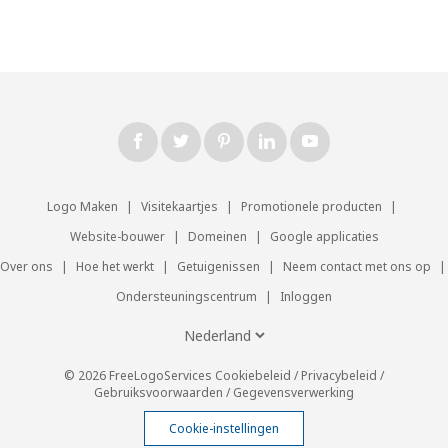
Logo Maken
|
Visitekaartjes
|
Promotionele producten
|
Website-bouwer
|
Domeinen
|
Google applicaties
Over ons
|
Hoe het werkt
|
Getuigenissen
|
Neem contact met ons op
|
Ondersteuningscentrum
|
Inloggen
© 2026 FreeLogoServices
Cookiebeleid
/
Privacybeleid
/
Gebruiksvoorwaarden
/
Gegevensverwerking
Cookie-instellingen