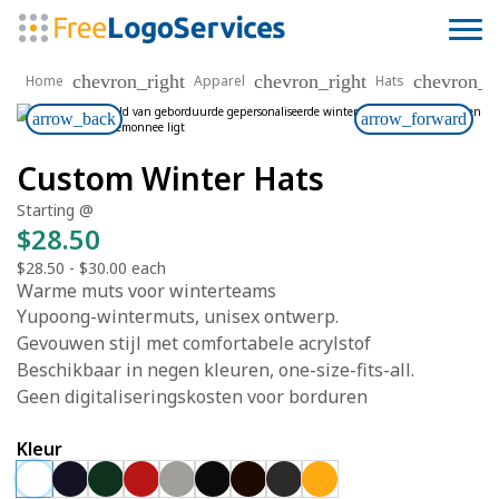
chevron_right
chevron_right
chevron_r
Home
Apparel
Hats
arrow_back
arrow_forward
Custom Winter Hats
Starting @
$28.50
$28.50
-
$30.00
each
Warme muts voor winterteams
Yupoong-wintermuts, unisex ontwerp.
Gevouwen stijl met comfortabele acrylstof
Beschikbaar in negen kleuren, one-size-fits-all.
Geen digitaliseringskosten voor borduren
Kleur