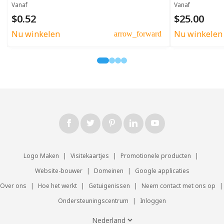
Vanaf
Vanaf
$0.52
$25.00
Nu winkelen
Nu winkelen
arrow_forward
Logo Maken
|
Visitekaartjes
|
Promotionele producten
|
Website-bouwer
|
Domeinen
|
Google applicaties
Over ons
|
Hoe het werkt
|
Getuigenissen
|
Neem contact met ons op
|
Ondersteuningscentrum
|
Inloggen