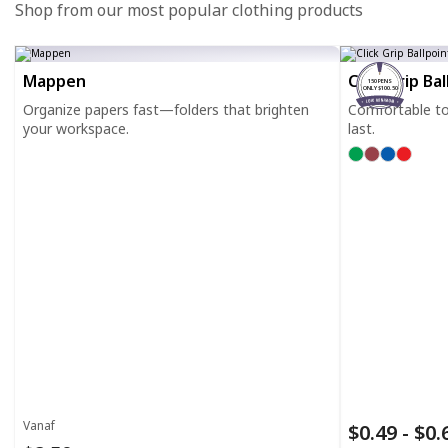
Shop from our most popular clothing products
Mappen
Click Grip Ba
150 PENS
ONLY $100.50
Organize papers fast—folders that brighten
Comfortable to h
your workspace.
last.
Vanaf
$0.49 - $0