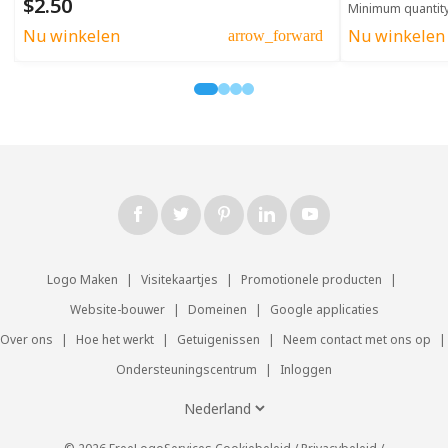
$2.50
Minimum quantit
Nu winkelen
Nu winkelen
arrow_forward
Logo Maken
|
Visitekaartjes
|
Promotionele producten
|
Website-bouwer
|
Domeinen
|
Google applicaties
Over ons
|
Hoe het werkt
|
Getuigenissen
|
Neem contact met ons op
|
Ondersteuningscentrum
|
Inloggen