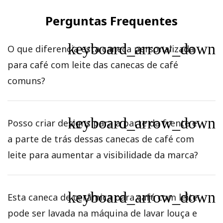
Perguntas Frequentes
keyboard_arrow_down
O que diferencia esta caneca personalizada
para café com leite das canecas de café
comuns?
keyboard_arrow_down
Posso criar designs para a parte da frente e
a parte de trás dessas canecas de café com
leite para aumentar a visibilidade da marca?
keyboard_arrow_down
Esta caneca de cerâmica para café com leite
pode ser lavada na máquina de lavar louça e