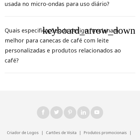
usada no micro-ondas para uso diário?
keyboard_arrow_down
Quais especificações de design funcionam
melhor para canecas de café com leite
personalizadas e produtos relacionados ao
café?
Criador de Logos
|
Cartões de Visita
|
Produtos promocionais
|