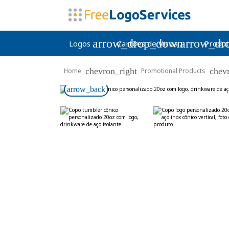
arrow_drop_down
arrow_dr
Logos
Cartões de Visita
Produt
chevron_right
chev
Home
Promotional Products
arrow_back