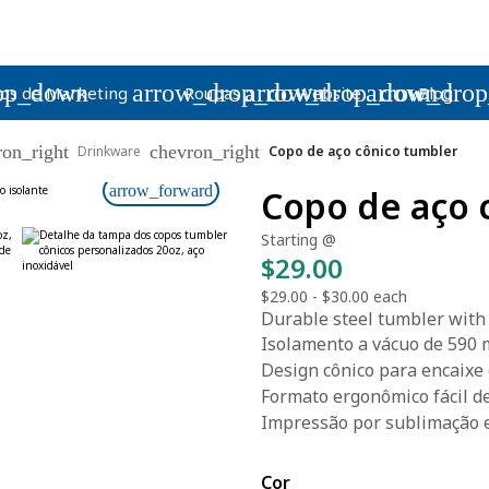
op_down
arrow_drop_down
arrow_drop_down
arrow_dro
os de Marketing
Roupas
Website
Blog
ron_right
chevron_right
Drinkware
Copo de aço cônico tumbler
arrow_forward
Copo de aço 
Starting @
$29.00
$29.00
-
$30.00
each
Durable steel tumbler with a
Isolamento a vácuo de 590 m
Design cônico para encaixe
Formato ergonômico fácil de
Impressão por sublimação e
Cor