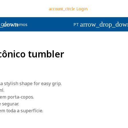
Login
account_circle
p_down
arrow_drop_dow
Quem Somos
PT
cônico tumbler
 stylish shape for easy grip.
l.
 em porta-copos.
 segurar.
m toda a superfície.