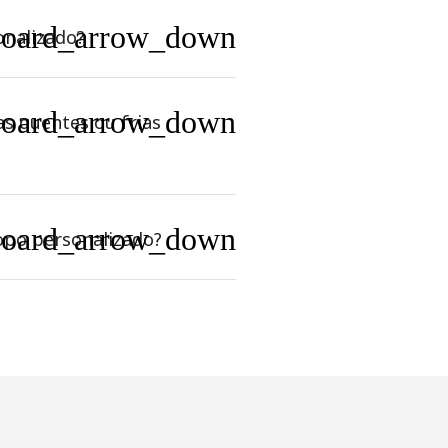
board_arrow_down
onalizado?
board_arrow_down
s quentes ou frias
board_arrow_down
opo personalizado?