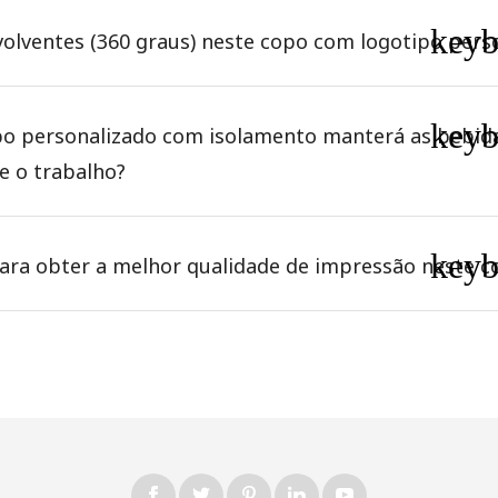
key
olventes (360 graus) neste copo com logotipo pers
key
o personalizado com isolamento manterá as bebida
e o trabalho?
key
para obter a melhor qualidade de impressão neste c