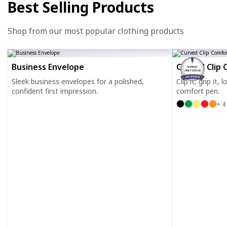
Best Selling Products
Shop from our most popular clothing products
Business Envelope
Curved Clip 
50 PENS
ONLY $35.00
Sleek business envelopes for a polished,
Clip it, grip it,
confident first impression.
comfort pen.
+ 4