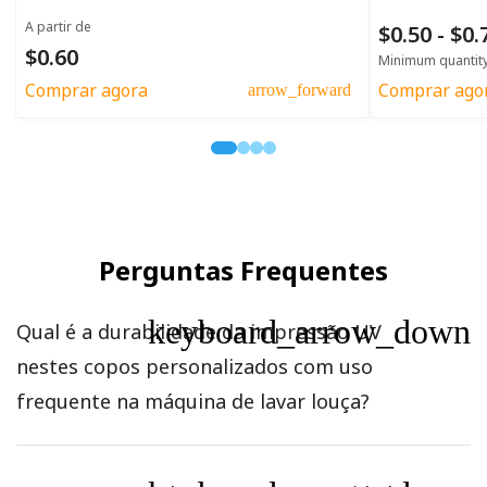
A partir de
$0.50 - $0
$0.60
Minimum quantit
Comprar agora
Comprar ago
arrow_forward
Perguntas Frequentes
keyboard_arrow_down
Qual é a durabilidade da impressão UV
nestes copos personalizados com uso
frequente na máquina de lavar louça?