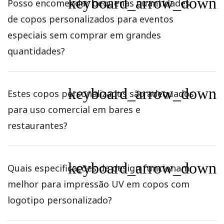
keyboard_arrow_down
Posso encomendar pequenas quantidades
de copos personalizados para eventos
especiais sem comprar em grandes
quantidades?
keyboard_arrow_down
Estes copos personalizados são adequados
para uso comercial em bares e
restaurantes?
keyboard_arrow_down
Quais especificações de design funcionam
melhor para impressão UV em copos com
logotipo personalizado?