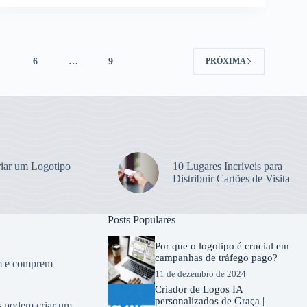
5
6
…
9
PRÓXIMA
iar um Logotipo
10 Lugares Incríveis para
Distribuir Cartões de Visita
Posts Populares
Por que o logotipo é crucial em
campanhas de tráfego pago?
em e comprem
11 de dezembro de 2024
Criador de Logos IA
personalizados de Graça |
os podem criar um