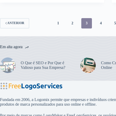
1
2
3
4
ANTERIOR
Em alta agora
O Que é SEO e Por Que é
Como Cr
Valioso para Sua Empresa?
Online
Fundada em 2006, a Logomix permite que empresas e indivíduos cri
produtos de marca personalizados para uso online e offline.
Por meio de marcas como
LogoMaker
e
FreeLogoServices
, os usuári