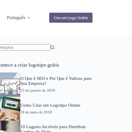
Português
Crie um Logo Grátis
em
sultados
omece a criar logotipo grátis
O Que é SEO e Por Que é Valioso para
Sua Empresa?
23 de janeiro de 2018
Como Criar um Logotipo Online
18 de maio de 2018
10 Lugares Incríveis para Distribuir
Cartões de Visita