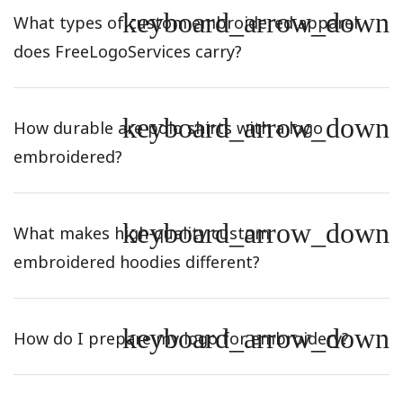
keyboard_arrow_down
What types of custom embroidered apparel
does FreeLogoServices carry?
keyboard_arrow_down
How durable are polo shirts with a logo
embroidered?
keyboard_arrow_down
What makes high-quality custom
embroidered hoodies different?
keyboard_arrow_down
How do I prepare my logo for embroidery?