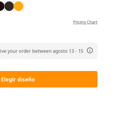
Pricing Chart
ive your order between agosto 13 - 15
Elegir diseño