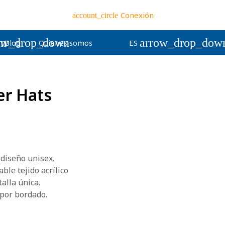
Conexión
account_circle
wn
ow_drop_down
arrow_drop_dow
Blog
Quienes somos
ES
r Hats
diseño unisex.
ble tejido acrílico
talla única.
 por bordado.