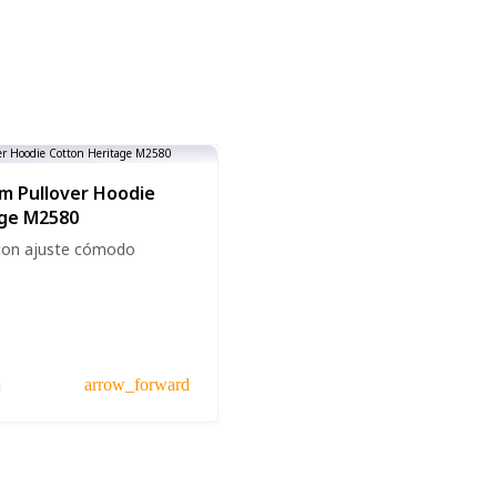
m Pullover Hoodie
age M2580
con ajuste cómodo
a
arrow_forward