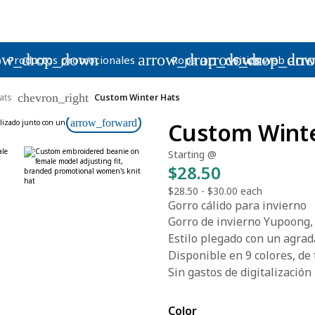
ow_drop_down
arrow_drop_down
arrow_drop_do
arr
Productos promocionales
Ropa
Sitios web
chevron_right
ats
Custom Winter Hats
arrow_forward
Custom Winte
Starting @
$28.50
$28.50
-
$30.00
each
Gorro cálido para invierno
Gorro de invierno Yupoong, 
Estilo plegado con un agrada
Disponible en 9 colores, de 
Sin gastos de digitalización
Color