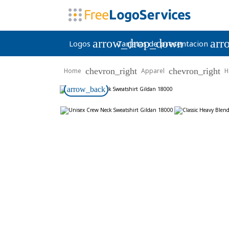
arrow_drop_down
arr
Logos
Tarjetas de presentacion
chevron_right
chevron_right
Home
Apparel
H
arrow_back