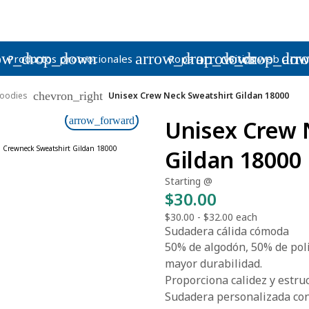
ow_drop_down
arrow_drop_down
arrow_drop_do
arr
Productos promocionales
Ropa
Sitios web
chevron_right
oodies
Unisex Crew Neck Sweatshirt Gildan 18000
arrow_forward
Unisex Crew 
Gildan 18000
Starting @
$30.00
$30.00
-
$32.00
each
Sudadera cálida cómoda
50% de algodón, 50% de poli
mayor durabilidad.
Proporciona calidez y estru
Sudadera personalizada con 