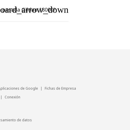
board_arrow_down
a pesada Gildan 18000?
Aplicaciones de Google
|
Fichas de Empresa
|
Conexión
esamiento de datos