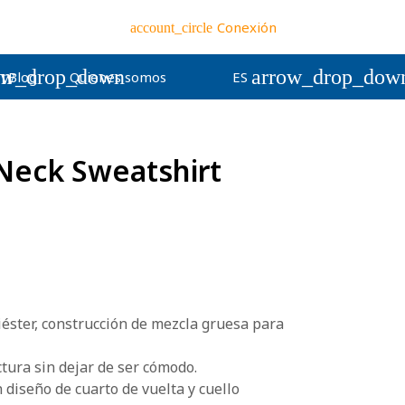
Conexión
account_circle
wn
ow_drop_down
arrow_drop_dow
Blog
Quienes somos
ES
Neck Sweatshirt
éster, construcción de mezcla gruesa para
ctura sin dejar de ser cómodo.
diseño de cuarto de vuelta y cuello