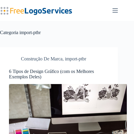
Pular
para
o
conteúdo
Categoria
import-ptbr
Construção De Marca
,
import-ptbr
6 Tipos de Design Gráfico (com os Melhores
Exemplos Deles)