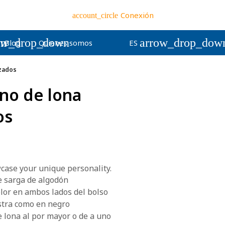
Conexión
account_circle
wn
ow_drop_down
arrow_drop_dow
Blog
Quienes somos
ES
zados
no de lona
os
wcase your unique personality.
e sarga de algodón
lor en ambos lados del bolso
stra como en negro
 lona al por mayor o de a uno