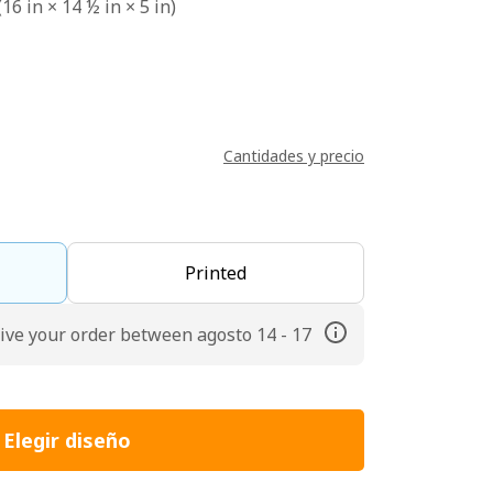
16 in × 14 ½ in × 5 in)
Cantidades y precio
Printed
ive your order between agosto 14 - 17
Elegir diseño