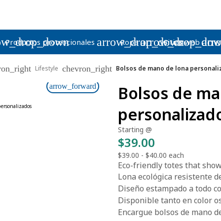
ow_drop_down
arrow_drop_down
arrow_drop_do
arr
Productos promocionales
Ropa
Sitios web
ron_right
chevron_right
Lifestyle
Bolsos de mano de lona personali
arrow_forward
Bolsos de ma
personalizad
Starting @
$39.00
$39.00
-
$40.00
each
Eco-friendly totes that sho
Lona ecológica resistente d
Diseño estampado a todo co
Disponible tanto en color o
Encargue bolsos de mano de