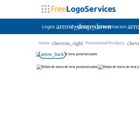
arrow_drop_down
arr
Logos
Tarjetas de presentacion
chevron_right
chev
Home
Promotional Products
arrow_back