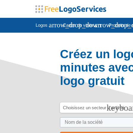
arrow_drop_down
arrow_drop_
Logos
Cartes de visite
Produits de 
Créez un log
minutes avec
logo gratuit
keyboa
Choisissez un secteur d'activité