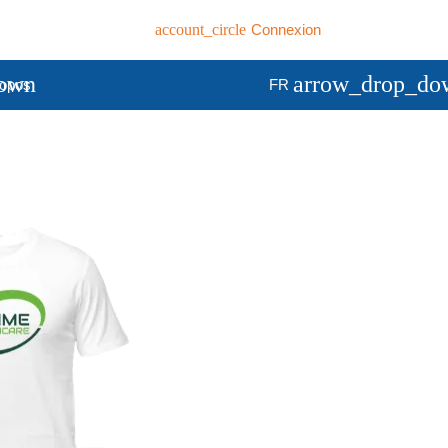
account_circle
Connexion
down
arrow_drop_do
ropos
FR