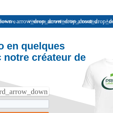
down
arrow_drop_down
arrow_drop_down
arrow_drop_
marketing
Vêtements
Sites Web
Blog
À p
o en quelques
 notre créateur de
rd_arrow_down