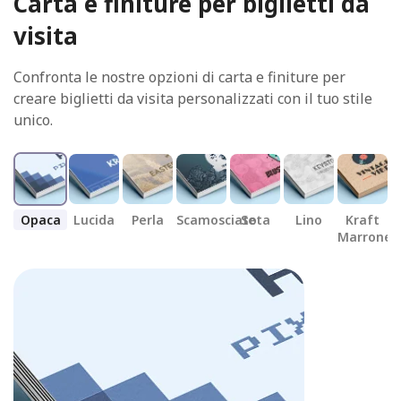
Carta e finiture per biglietti da
visita
Confronta le nostre opzioni di carta e finiture per
creare biglietti da visita personalizzati con il tuo stile
unico.
Opaca
Lucida
Perla
Scamosciato
Seta
Lino
Kraft
R
Marrone
N