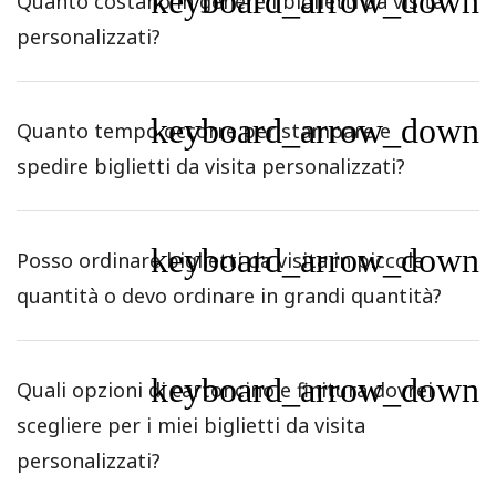
keyboard_arrow_down
Quanto costano in genere i biglietti da visita
personalizzati?
keyboard_arrow_down
Quanto tempo occorre per stampare e
spedire biglietti da visita personalizzati?
keyboard_arrow_down
Posso ordinare biglietti da visita in piccole
quantità o devo ordinare in grandi quantità?
keyboard_arrow_down
Quali opzioni di cartoncino e finitura dovrei
scegliere per i miei biglietti da visita
personalizzati?