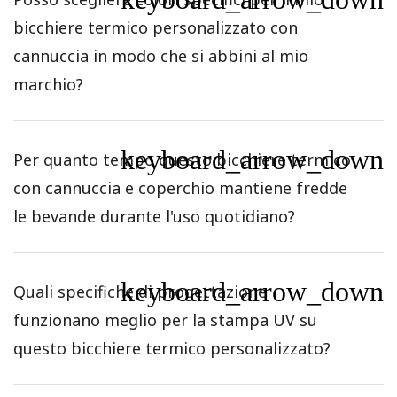
bicchiere termico personalizzato con
cannuccia in modo che si abbini al mio
marchio?
keyboard_arrow_down
Per quanto tempo questo bicchiere termico
con cannuccia e coperchio mantiene fredde
le bevande durante l'uso quotidiano?
keyboard_arrow_down
Quali specifiche di progettazione
funzionano meglio per la stampa UV su
questo bicchiere termico personalizzato?