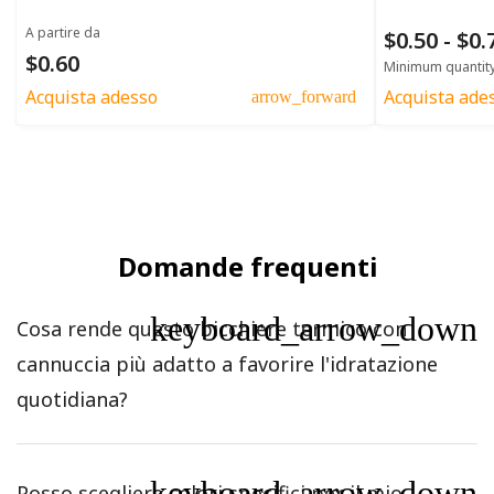
A partire da
$0.50 - $0
$0.60
Minimum quantit
Acquista adesso
Acquista ade
arrow_forward
Domande frequenti
keyboard_arrow_down
Cosa rende questo bicchiere termico con
cannuccia più adatto a favorire l'idratazione
quotidiana?
keyboard_arrow_down
Posso scegliere colori specifici per il mio