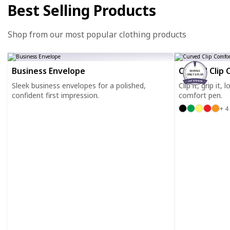
Best Selling Products
Shop from our most popular clothing products
Business Envelope
Curved Clip 
50 PENS
ONLY $35.00
Sleek business envelopes for a polished,
Clip it, grip it,
confident first impression.
comfort pen.
+ 4