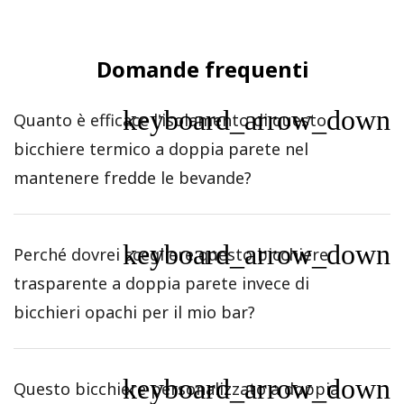
Domande frequenti
keyboard_arrow_down
Quanto è efficace l'isolamento di questo
bicchiere termico a doppia parete nel
mantenere fredde le bevande?
keyboard_arrow_down
Perché dovrei scegliere questo bicchiere
trasparente a doppia parete invece di
bicchieri opachi per il mio bar?
keyboard_arrow_down
Questo bicchiere personalizzato a doppia