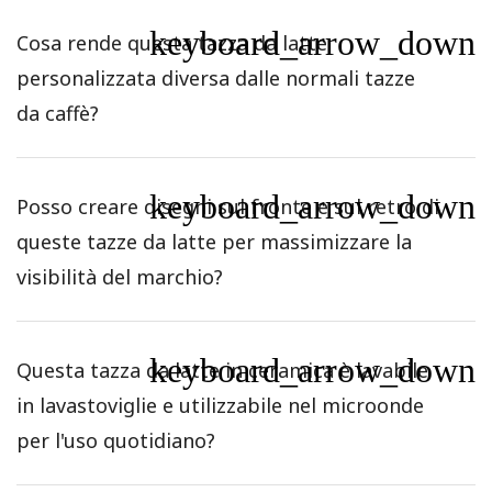
keyboard_arrow_down
Cosa rende questa tazza da latte
personalizzata diversa dalle normali tazze
da caffè?
keyboard_arrow_down
Posso creare disegni sul fronte e sul retro di
queste tazze da latte per massimizzare la
visibilità del marchio?
keyboard_arrow_down
Questa tazza da latte in ceramica è lavabile
in lavastoviglie e utilizzabile nel microonde
per l'uso quotidiano?